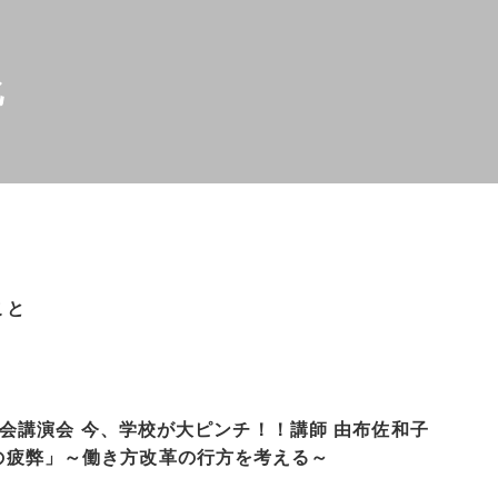
化
こと
究集会講演会 今、学校が大ピンチ！！講師 由布佐和子
の疲弊」～働き方改革の行方を考える～