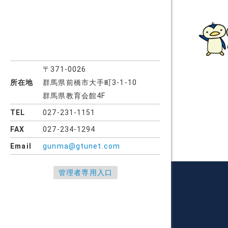
〒371-0026
所在地
群馬県前橋市大手町3-1-10
群馬県教育会館4F
投
TEL
027-231-1151
稿
FAX
027-234-1294
の
Email
gunma@gtunet.com
ペ
管理者専用入口
ー
ジ
送